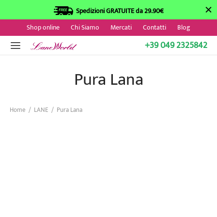
Spedizioni GRATUITE da 29.90€
Shop online
Chi Siamo
Mercati
Contatti
Blog
+39 049 2325842
Pura Lana
Home
/
LANE
/
Pura Lana