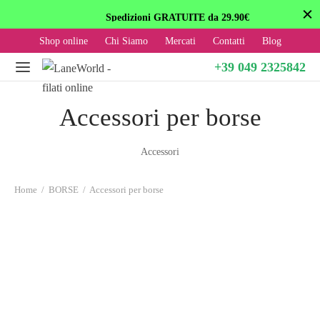
Spedizioni GRATUITE da 29.90€
Shop online
Chi Siamo
Mercati
Contatti
Blog
+39 049 2325842
Accessori per borse
Accessori
Home
/
BORSE
/
Accessori per borse
Fondo – Base per borsa
massima resistenza